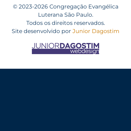
©
2023-2026 Congregação Evangélica
Luterana São Paulo.
Todos os direitos reservados.
Site desenvolvido por
Junior Dagostim