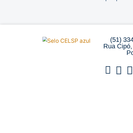
(51) 33
Rua Cipó,
Po