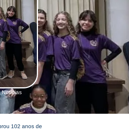
,
Notícias
brou 102 anos de