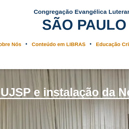
Congregação Evangélica Lutera
SÃO PAULO
obre Nós
Conteúdo em LIBRAS
Educação Cri
UJSP e instalação da N