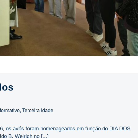
dos
nformativo
,
Terceira Idade
2026, os avós foram homenageados em função do DIA DOS
o B. Weirich no [...]