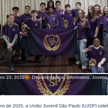
bro 23, 2025
Departamentos
,
Informativo
,
Jovens
ro de 2025, a União Juvenil São Paulo (UJSP) cele