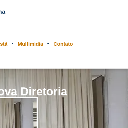
na
stã
Multimídia
Contato
ova Diretoria