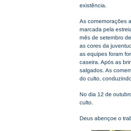
existência.
As comemorações ac
marcada pela estrei
mês de setembro de 
as cores da juventu
as equipes foram f
caseira. Após as bri
salgados. As comemo
do culto, conduzindo
No dia 12 de outubro
culto.
Deus abençoe o trab