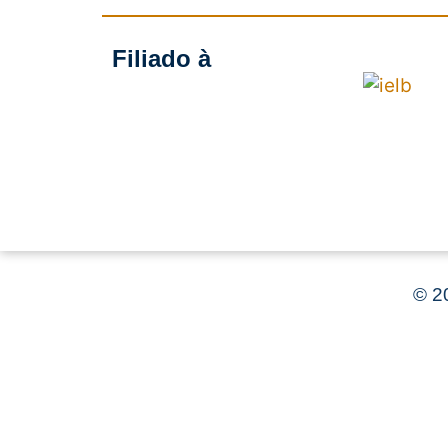
Filiado à
©
20