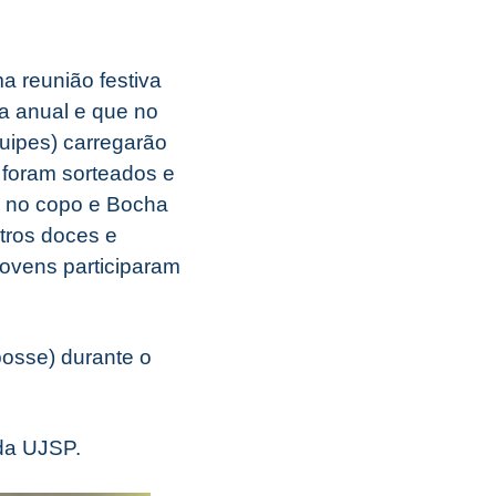
 reunião festiva
na anual e que no
uipes) carregarão
 foram sorteados e
a no copo e Bocha
utros doces e
ovens participaram
posse) durante o
da UJSP.