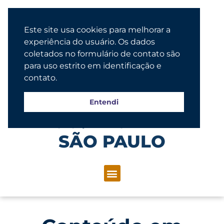
Este site usa cookies para melhorar a
experiência do usuário. Os dados
coletados no formulário de contato são
para uso estrito em identificação e
contato.
Entendi
Congregação Evangélica Luterana
SÃO PAULO