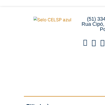
(51) 33
Rua Cipó,
Po