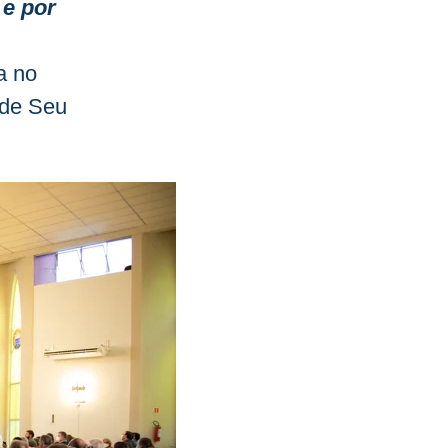
 e por
a no
 de Seu