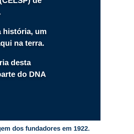
 (CELSP) de
.
 história, um
ui na terra.
ria desta
parte do DNA
agem dos fundadores em 1922.