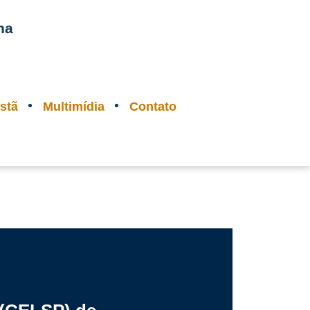
na
stã
Multimídia
Contato