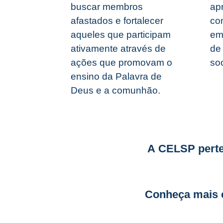
buscar membros
ap
afastados e fortalecer
co
aqueles que participam
em
ativamente através de
de
ações que promovam o
soc
ensino da Palavra de
Deus e a comunhão.
A CELSP perten
Conheça mais e