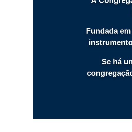
A Congrega
Fundada em 0
instrumento
Se há um
congregação