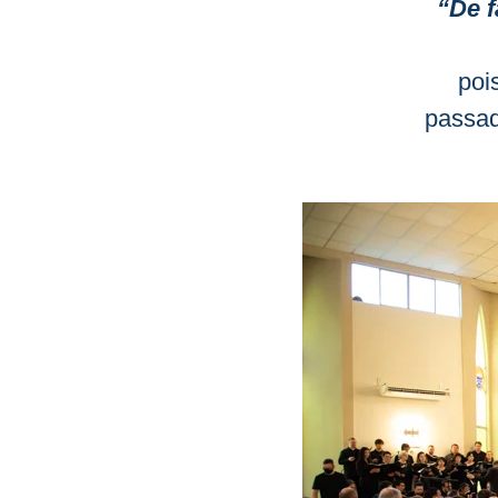
“De f
poi
passad