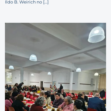
Ildo B. Weirich no [...]