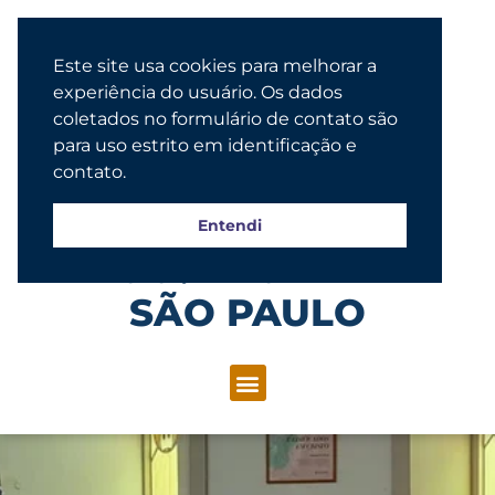
Este site usa cookies para melhorar a
experiência do usuário. Os dados
coletados no formulário de contato são
para uso estrito em identificação e
contato.
Entendi
Congregação Evangélica Luterana
SÃO PAULO