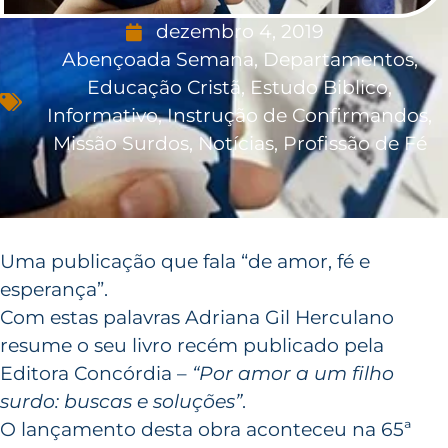
dezembro 4, 2019
Abençoada Semana
,
Departamentos
,
Educação Cristã
,
Estudo Biblico
,
Informativo
,
Instrução de Confirmandos
,
Missão Surdos
,
Notícias
,
Profissão de Fé
Uma publicação que fala “de amor, fé e
esperança”.
Com estas palavras Adriana Gil Herculano
resume o seu livro recém publicado pela
Editora Concórdia –
“Por amor a um filho
surdo: buscas e soluções”
.
O lançamento desta obra aconteceu na 65ª