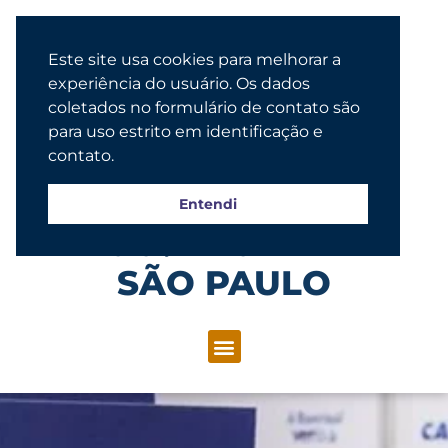
Este site usa cookies para melhorar a
experiência do usuário. Os dados
coletados no formulário de contato são
para uso estrito em identificação e
contato.
Entendi
Congregação Evangélica Luterana
SÃO PAULO