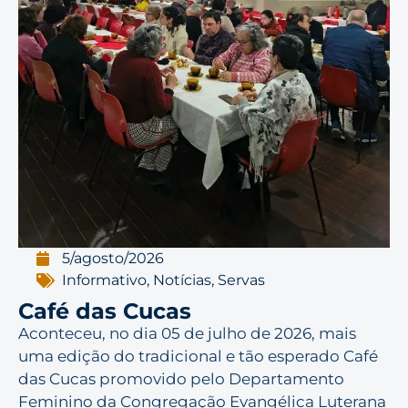
5/agosto/2026
Informativo
,
Notícias
,
Servas
Café das Cucas
Aconteceu, no dia 05 de julho de 2026, mais
uma edição do tradicional e tão esperado Café
das Cucas promovido pelo Departamento
Feminino da Congregação Evangélica Luterana