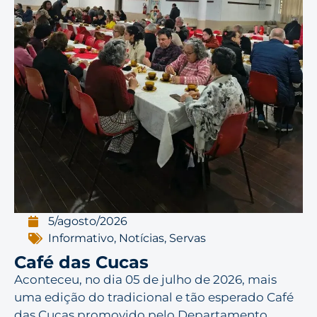
5/agosto/2026
Informativo
,
Notícias
,
Servas
Café das Cucas
Aconteceu, no dia 05 de julho de 2026, mais
uma edição do tradicional e tão esperado Café
das Cucas promovido pelo Departamento