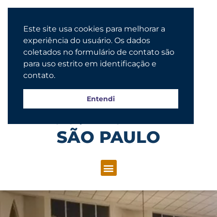
Este site usa cookies para melhorar a
experiência do usuário. Os dados
coletados no formulário de contato são
para uso estrito em identificação e
contato.
Entendi
Congregação Evangélica Luterana
SÃO PAULO