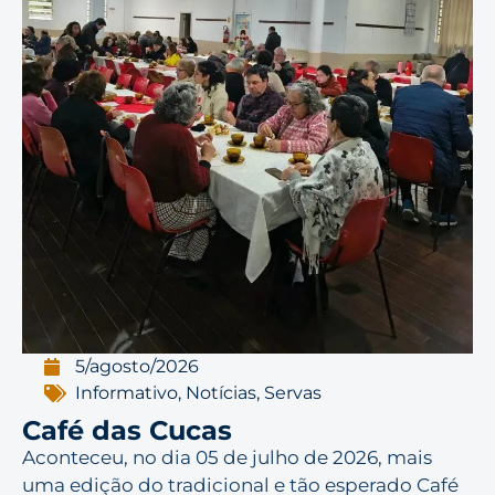
5/agosto/2026
Informativo
,
Notícias
,
Servas
Café das Cucas
Aconteceu, no dia 05 de julho de 2026, mais
uma edição do tradicional e tão esperado Café