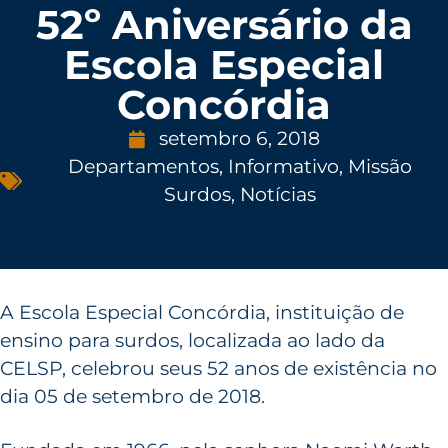
52º Aniversário da
Escola Especial
Concórdia
setembro 6, 2018
Departamentos
,
Informativo
,
Missão
Surdos
,
Notícias
A Escola Especial Concórdia, instituição de
ensino para surdos, localizada ao lado da
CELSP, celebrou seus 52 anos de existência no
dia 05 de setembro de 2018.