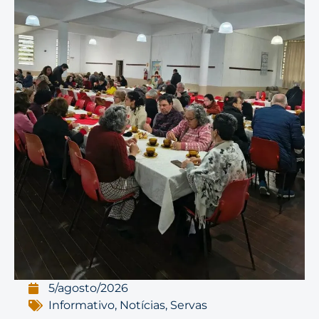
5/agosto/2026
Informativo
,
Notícias
,
Servas