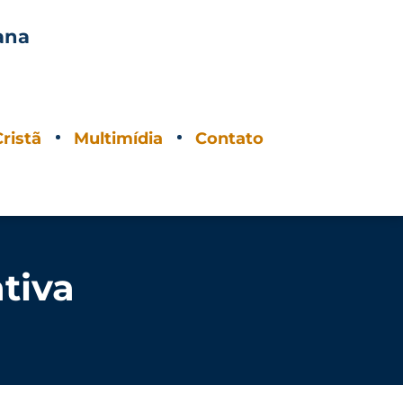
ana
O
ristã
Multimídia
Contato
tiva