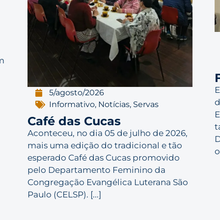
m
E
5/agosto/2026
d
Informativo
,
Notícias
,
Servas
E
Café das Cucas
t
Aconteceu, no dia 05 de julho de 2026,
D
mais uma edição do tradicional e tão
o
esperado Café das Cucas promovido
pelo Departamento Feminino da
Congregação Evangélica Luterana São
Paulo (CELSP). [...]