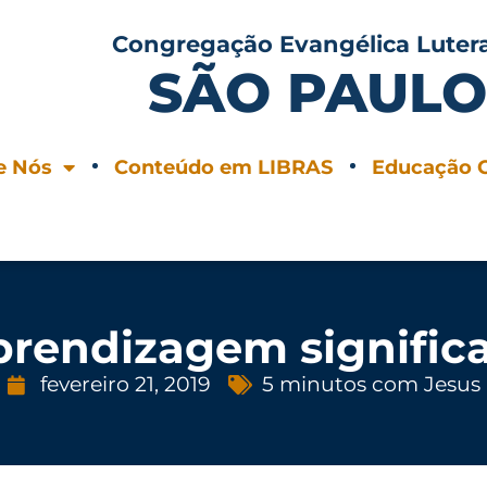
Congregação Evangélica Luter
SÃO PAUL
e Nós
Conteúdo em LIBRAS
Educação C
prendizagem significa
fevereiro 21, 2019
5 minutos com Jesus