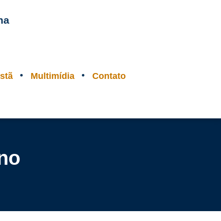
na
stã
Multimídia
Contato
no