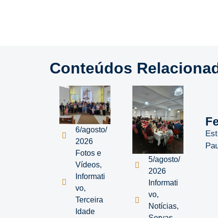
Conteúdos Relaciona
Fe
6/agosto/
Est
2026
Pau
Fotos e
5/agosto/
Vídeos
,
2026
Informati
Informati
vo
,
vo
,
Terceira
Notícias
,
Idade
Servas