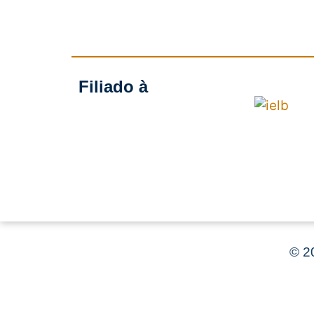
Filiado à
©
20