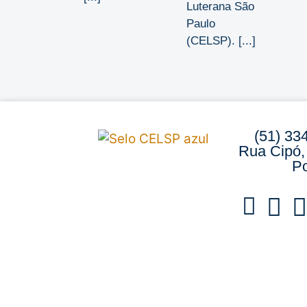
Luterana São
Paulo
(CELSP). [...]
(51) 33
Rua Cipó,
Po