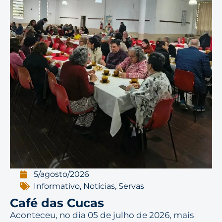
5/agosto/2026
Informativo
,
Notícias
,
Servas
Café das Cucas
Aconteceu, no dia 05 de julho de 2026, mais