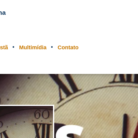
na
stã
Multimídia
Contato