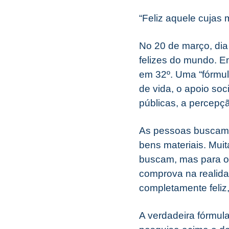
“Feliz aquele cujas
No 20 de março, dia 
felizes do mundo. Em
em 32º. Uma “fórmula
de vida, o apoio soc
públicas, a percepç
As pessoas buscam a
bens materiais. Muit
buscam, mas para os
comprova na realid
completamente feliz
A verdadeira fórmula