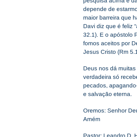
pesquisa acima e da
depende de estarmo
maior barreira que h
Davi diz que é feli
32.1). E o apóstolo
fomos aceitos por D
Jesus Cristo (Rm 5.1
Deus nos dá muitas c
verdadeira só receb
pecados, apagando-
e salvação eterna.
Oremos: Senhor Deus
Amém
Pastor: Leandro D. 