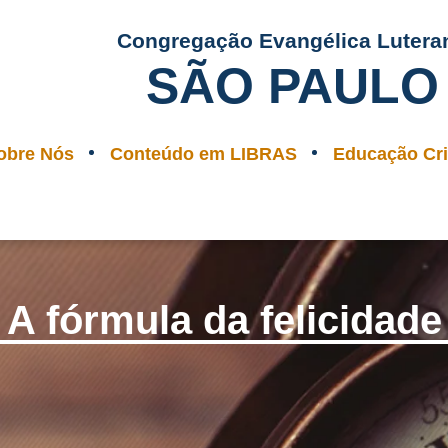
Congregação Evangélica Lutera
SÃO PAULO
obre Nós
Conteúdo em LIBRAS
Educação Cri
A fórmula da felicidade