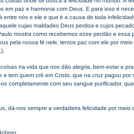
s coisas onde se busca a felicidade no mundo. A fel
s em paz e harmonia com Deus. E para isso é nece
á entre nós e ele e que é a causa de toda infelicidad
z “aquele cujas maldades Deus perdoa e cujos pecado
 Paulo mostra como recebemos esse perdão e essa 
eus pela nossa fé nele, temos paz com ele por mei
).
oisas na vida que nos dão alegria, bem-estar e pra
e e tem quem crê em Cristo, que na cruz pagou por
os completamente com seu sangue purificador, que 
, dá-nos sempre a verdadeira felicidade por meio 
Hübner