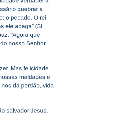
icidade verdadeira
ssário quebrar a
e: o pecado. O rei
s ele apaga” (Sl
paz: “Agora que
o do nosso Senhor
zer. Mas felicidade
 nossas maldades e
nos dá perdão, vida
do salvador Jesus.