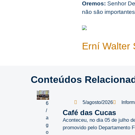
Oremos:
Senhor De
não são importante
Erní Walter 
Conteúdos Relaciona
5/agosto/2026
Inform
6
/
Café das Cucas
a
Aconteceu, no dia 05 de julho 
g
promovido pelo Departamento Fe
o