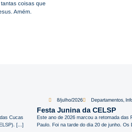
tantas coisas que
Jesus. Amém.
8/julho/2026
Departamentos
,
Inf
Festa Junina da CELSP
é das Cucas
Este ano de 2026 marcou a retomada das 
SP). [...]
Paulo. Foi na tarde do dia 20 de junho. Os