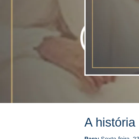
A históri
Para:
Sexta-feira, 