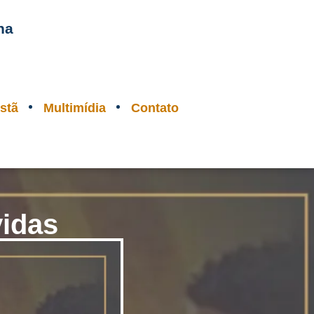
na
stã
Multimídia
Contato
vidas