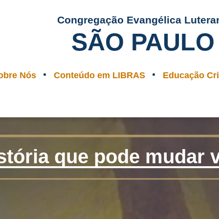
Congregação Evangélica Lutera
SÃO PAULO
obre Nós
Conteúdo em LIBRAS
Educação Cri
stória que pode mudar 