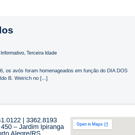
dos
,
Informativo
,
Terceira Idade
2026, os avós foram homenageados em função do DIA DOS
o B. Weirich no [...]
41.0122 | 3362.8193
 450 – Jardim Ipiranga
rto Alegre/RS