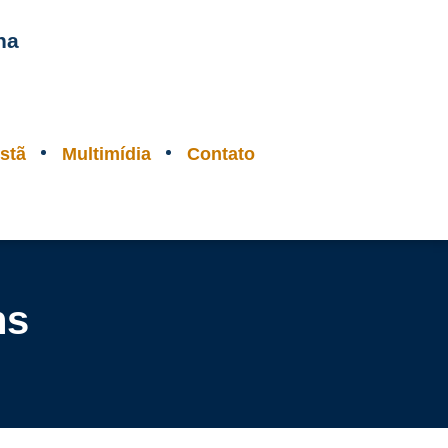
na
stã
Multimídia
Contato
ns