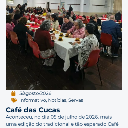
5/agosto/2026
Informativo
,
Notícias
,
Servas
Café das Cucas
Aconteceu, no dia 05 de julho de 2026, mais
uma edição do tradicional e tão esperado Café