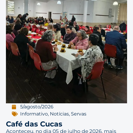
5/agosto/2026
Informativo
,
Notícias
,
Servas
Café das Cucas
Aconteceu, no dia 05 de julho de 2026, mais