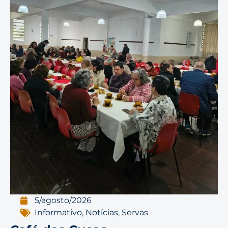
5/agosto/2026
Informativo
,
Notícias
,
Servas