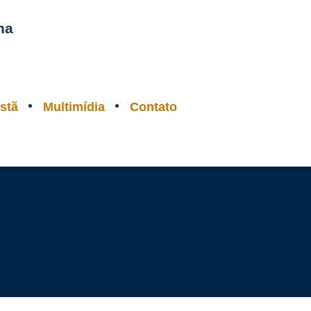
na
stã
Multimídia
Contato