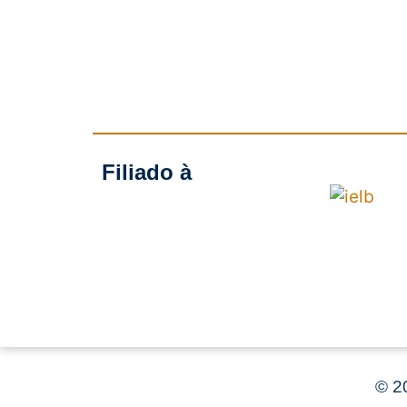
Filiado à
©
20