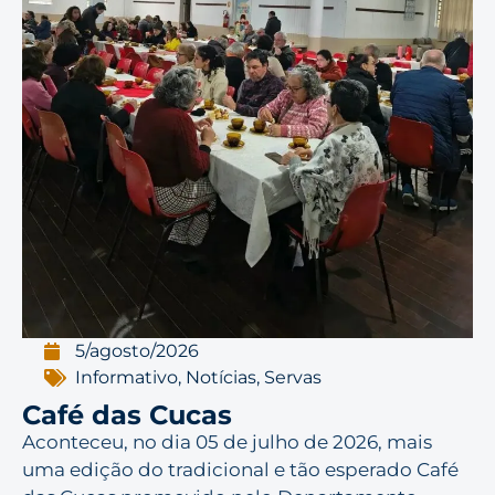
5/agosto/2026
Informativo
,
Notícias
,
Servas
Café das Cucas
Aconteceu, no dia 05 de julho de 2026, mais
uma edição do tradicional e tão esperado Café