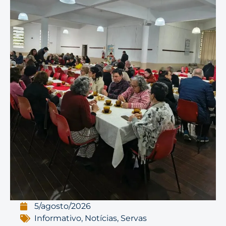
5/agosto/2026
Informativo
,
Notícias
,
Servas