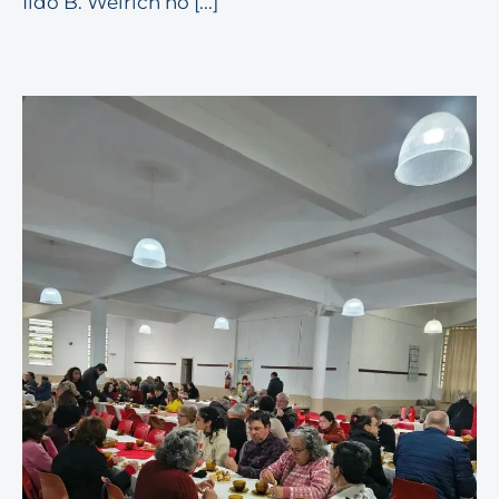
Ildo B. Weirich no [...]