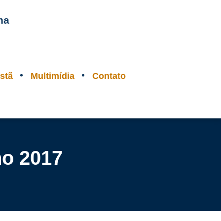
na
stã
Multimídia
Contato
no 2017