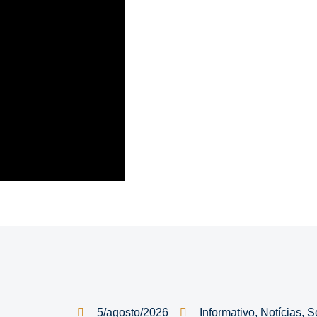
5/agosto/2026
Informativo
,
Notícias
,
S