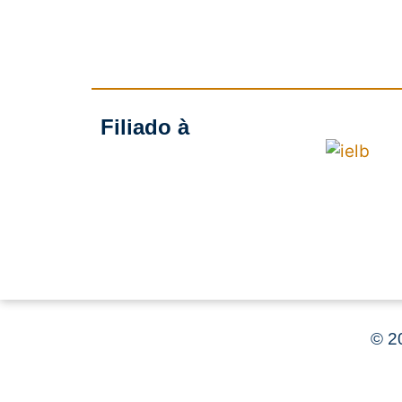
Filiado à
©
20