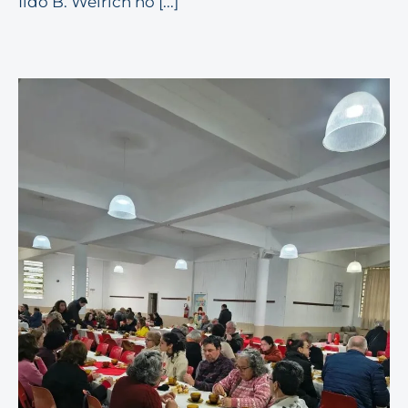
Ildo B. Weirich no [...]