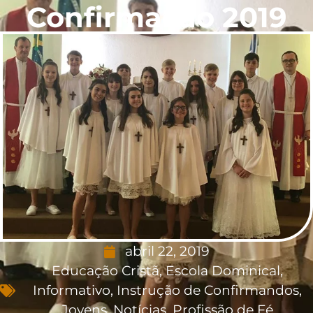
Confirmação 2019
abril 22, 2019
Educação Cristã
,
Escola Dominical
,
Informativo
,
Instrução de Confirmandos
,
Jovens
,
Notícias
,
Profissão de Fé