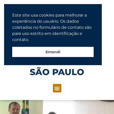
Este site usa cookies para melhorar a
experiência do usuário. Os dados
coletados no formulário de contato são
para uso estrito em identificação e
contato.
Entendi
Congregação Evangélica Luterana
SÃO PAULO