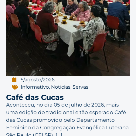
5/agosto/2026
Informativo
,
Notícias
,
Servas
Café das Cucas
Aconteceu, no dia 05 de julho de 2026, mais
uma edição do tradicional e tão esperado Café
das Cucas promovido pelo Departamento
Feminino da Congregação Evangélica Luterana
São Paulo (CELSP). [...]