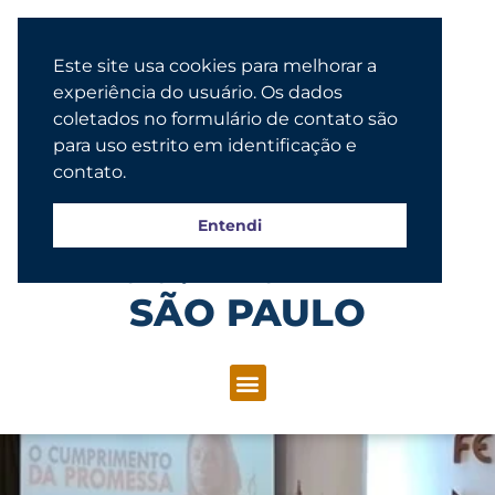
Este site usa cookies para melhorar a
experiência do usuário. Os dados
coletados no formulário de contato são
para uso estrito em identificação e
contato.
Entendi
Congregação Evangélica Luterana
SÃO PAULO