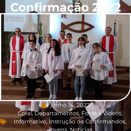
Confirmação 2022
junho 14, 2022
Coral
,
Departamentos
,
Fotos e Vídeos
,
Informativo
,
Instrução de Confirmandos
,
Jovens
,
Notícias