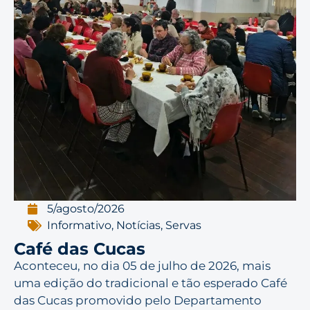
5/agosto/2026
Informativo
,
Notícias
,
Servas
Café das Cucas
Aconteceu, no dia 05 de julho de 2026, mais
uma edição do tradicional e tão esperado Café
das Cucas promovido pelo Departamento