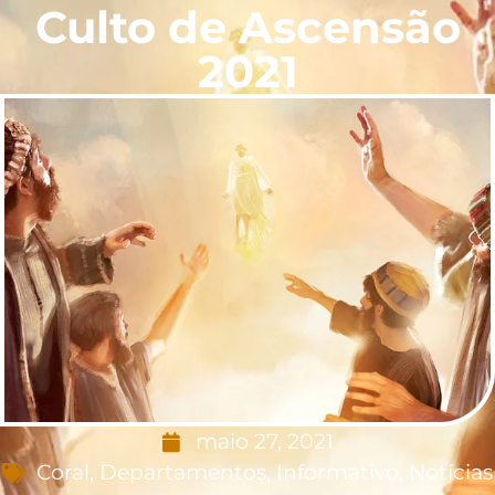
Culto de Ascensão
2021
maio 27, 2021
Coral
,
Departamentos
,
Informativo
,
Notícias