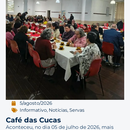
5/agosto/2026
Informativo
,
Notícias
,
Servas
Café das Cucas
Aconteceu, no dia 05 de julho de 2026, mais