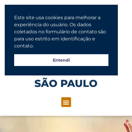
Este site usa cookies para melhorar a
experiência do usuário. Os dados
coletados no formulário de contato são
para uso estrito em identificação e
contato.
Entendi
Congregação Evangélica Luterana
SÃO PAULO