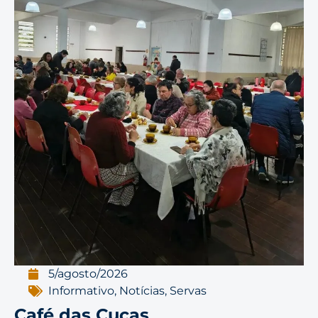
5/agosto/2026
Informativo
,
Notícias
,
Servas
Café das Cucas