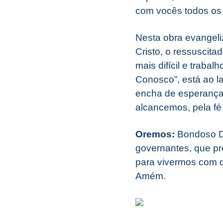
com vocês todos os d
Nesta obra evangeliz
Cristo, o ressuscita
mais difícil e traba
Conosco”, está ao l
encha de esperança 
alcancemos, pela fé 
Oremos:
Bondoso De
governantes, que pr
para vivermos com d
Amém.