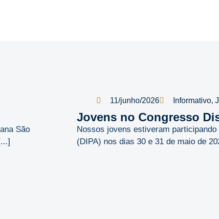
11/junho/2026
Informativo
,
Jovens no Congresso Dist
rana São
Nossos jovens estiveram participando d
..]
(DIPA) nos dias 30 e 31 de maio de 202