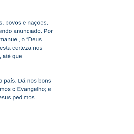
os, povos e nações,
 sendo anunciado. Por
 Emanuel, o “Deus
esta certeza nos
, até que
o país. Dá-nos bons
rmos o Evangelho; e
Jesus pedimos.