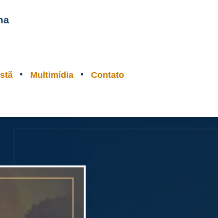
na
stã
Multimídia
Contato