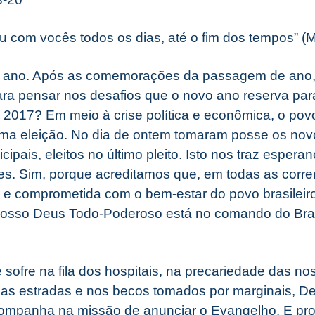
u com vocês todos os dias, até o fim dos tempos” (M
 ano. Após as comemorações da passagem de ano,
ra pensar nos desafios que o novo ano reserva par
2017? Em meio à crise política e econômica, o povo 
uma eleição. No dia de ontem tomaram posse os novo
pais, eleitos no último pleito. Isto nos traz espera
es. Sim, porque acreditamos que, em todas as corren
a e comprometida com o bem-estar do povo brasileiro
nosso Deus Todo-Poderoso está no comando do Bras
sofre na fila dos hospitais, na precariedade das no
sas estradas e nos becos tomados por marginais, D
companha na missão de anunciar o Evangelho. E pro