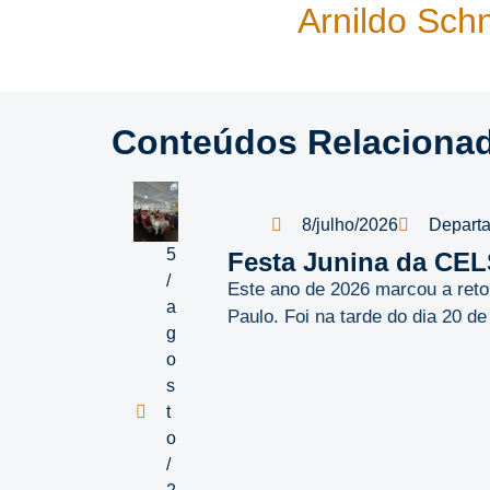
Arnildo Sch
Conteúdos Relaciona
8/julho/2026
Depart
5
Festa Junina da CE
/
Este ano de 2026 marcou a ret
a
Paulo. Foi na tarde do dia 20 d
g
o
s
t
o
/