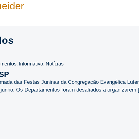
neider
dos
amentos
,
Informativo
,
Notícias
LSP
omada das Festas Juninas da Congregação Evangélica Lute
e junho. Os Departamentos foram desafiados a organizarem [.