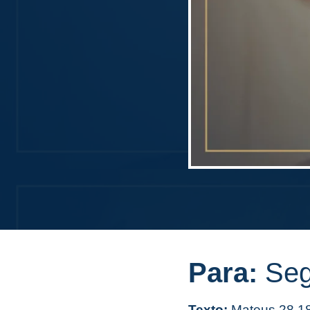
Para:
Seg
Texto:
Mateus 28.1