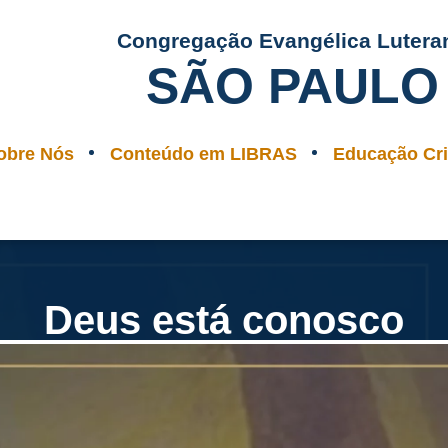
Congregação Evangélica Lutera
SÃO PAULO
obre Nós
Conteúdo em LIBRAS
Educação Cri
Deus está conosco