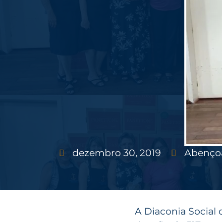
dezembro 30, 2019
Abenço
A Diaconia Social