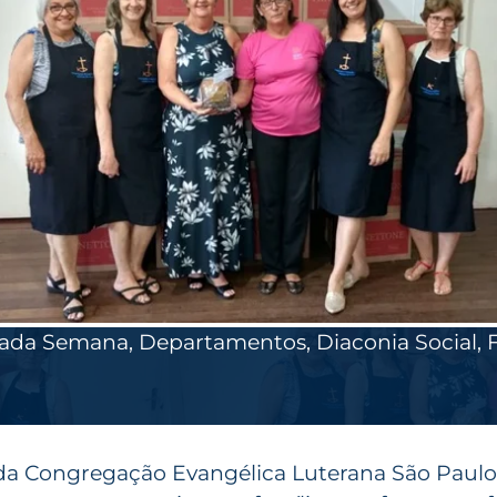
ada Semana
,
Departamentos
,
Diaconia Social
,
 da Congregação Evangélica Luterana São Paulo 