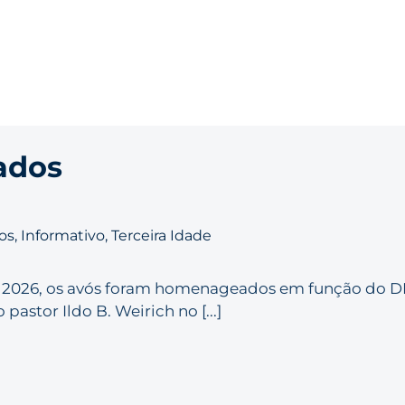
ados
os
,
Informativo
,
Terceira Idade
 de 2026, os avós foram homenageados em função do D
stor Ildo B. Weirich no [...]