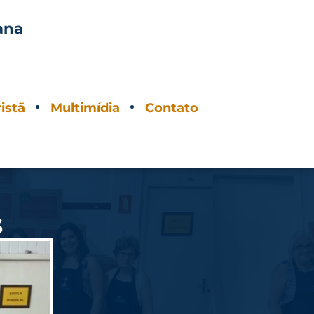
ana
O
istã
Multimídia
Contato
s