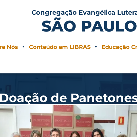
Congregação Evangélica Luter
SÃO PAUL
re Nós
Conteúdo em LIBRAS
Educação Cr
Doação de Panetone