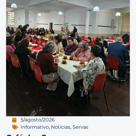
5/agosto/2026
Informativo
,
Notícias
,
Servas