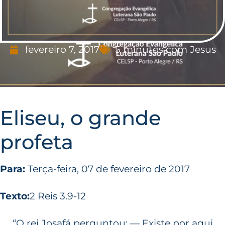
fevereiro 7, 2017
5 minutos com Jesus
Eliseu, o grande
profeta
Para:
Terça-feira, 07 de fevereiro de 2017
Texto:
2 Reis 3.9-12
“O rei Josafá perguntou: — Existe por aqui