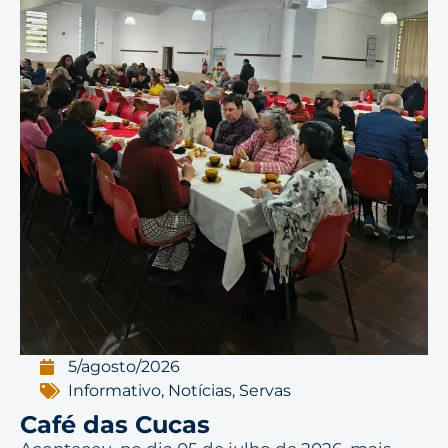
5/agosto/2026
Informativo
,
Notícias
,
Servas
Café das Cucas