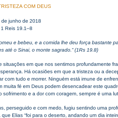
TRISTEZA COM DEUS
6 de junho de 2018
:
1 Reis 19.1–8
 comeu e bebeu, e a comida lhe deu força bastante p
es até o Sinai, o monte sagrado.” (1Rs 19.8)
 situações em que nos sentimos profundamente frac
sperança. Há ocasiões em que a tristeza ou a decep
r com tudo e morrer. Ninguém está imune de enfrenta
muita fé em Deus podem desencadear este quadro 
, o sofrimento e a dor com coragem, sempre é uma lut
eus, perseguido e com medo, fugiu sentindo uma prof
ta que Elias “foi para o deserto, andando um dia inteir