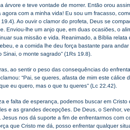
 árvore e teve vontade de morrer. Então orou assi
 agora com a minha vida! Eu sou um fracasso, com
19.4). Ao ouvir o clamor do profeta, Deus se compa
le. Enviou-lhe um anjo que, em duas ocasiões, o al
inuar sua missão e vida. Reanimado, a Bíblia relata 
ebeu, e a comida lhe deu força bastante para andar
o Sinai, o monte sagrado” (1Rs 19.8).
ras, ao sentir o peso das consequências do enfrent
 clamou: “Pai, se queres, afasta de mim este cálice 
 que eu quero, mas o que tu queres” (Lc 22.42).
za e falta de esperança, podemos buscar em Cristo 
ades e as grandes decepções. De Deus, o Senhor, ve
a. Jesus nos dá suporte a fim de enfrentarmos com
rça que Cristo me dá, posso enfrentar qualquer situ