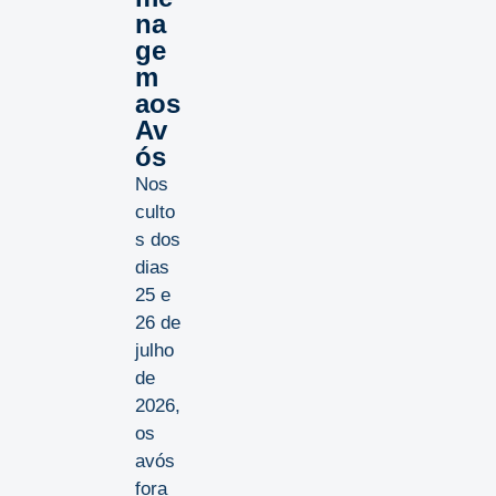
na
ge
m
aos
Av
ós
Nos
culto
s dos
dias
25 e
26 de
julho
de
2026,
os
avós
fora