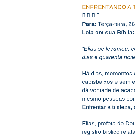
ENFRENTANDO A 
Para:
Terça-feira, 2
Leia em sua Bíblia
“Elias se levantou,
dias e quarenta noit
Há dias, momentos e
cabisbaixos e sem e
dá vontade de acaba
mesmo pessoas com 
Enfrentar a tristeza
Elias, profeta de D
registro bíblico rela