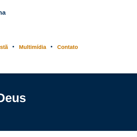
na
stã
Multimídia
Contato
 Deus