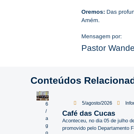
Oremos:
Das profun
Amém.
Mensagem por:
Pastor Wande
Conteúdos Relaciona
5/agosto/2026
Info
6
/
Café das Cucas
a
Aconteceu, no dia 05 de julho 
g
promovido pelo Departamento Fe
o