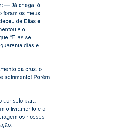
m: — Já chega, ó
o foram os meus
deceu de Elias e
imentou e o
que “Elias se
 quarenta dias e
amento da cruz, o
de sofrimento! Porém
o consolo para
m o livramento e o
 coragem os nossos
ação.