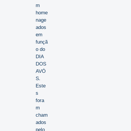
m
home
nage
ados
em
funçã
o do
DIA
DOS
AVÓ
S.
Este
s
fora
m
cham
ados
pelo