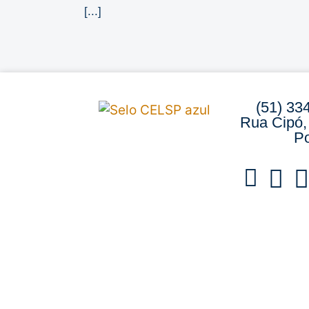
[...]
(51) 33
Rua Cipó,
Po