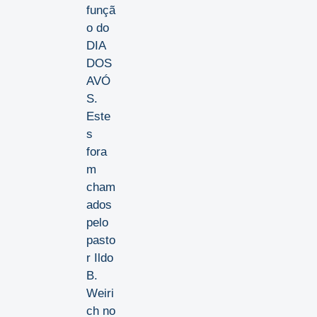
funçã
o do
DIA
DOS
AVÓ
S.
Este
s
fora
m
cham
ados
pelo
pasto
r Ildo
B.
Weiri
ch no