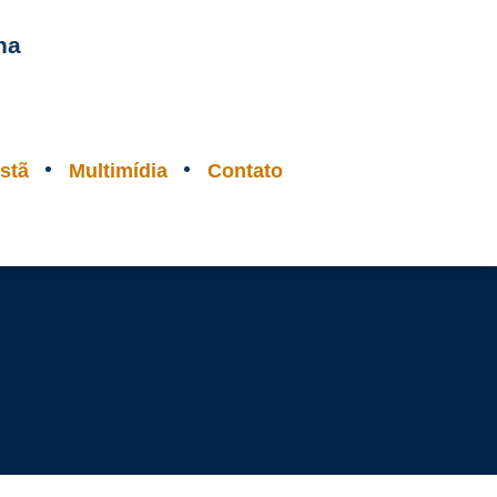
na
stã
Multimídia
Contato