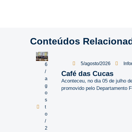
Conteúdos Relaciona
5/agosto/2026
Info
6
/
Café das Cucas
a
Aconteceu, no dia 05 de julho 
g
promovido pelo Departamento Fe
o
s
t
o
/
2