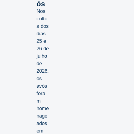
ós
Nos
culto
s dos
dias
25 e
26 de
julho
de
2026,
os
avós
fora
m
home
nage
ados
em