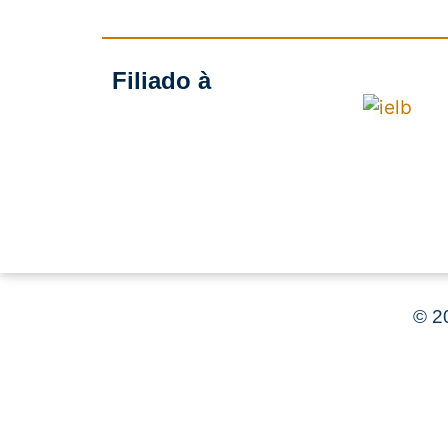
Filiado à
©
20