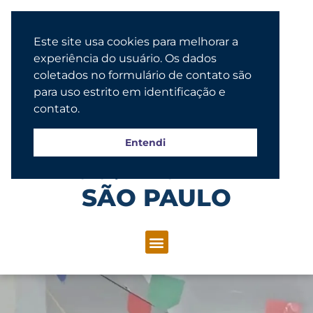
Este site usa cookies para melhorar a
experiência do usuário. Os dados
coletados no formulário de contato são
para uso estrito em identificação e
contato.
Entendi
Congregação Evangélica Luterana
SÃO PAULO