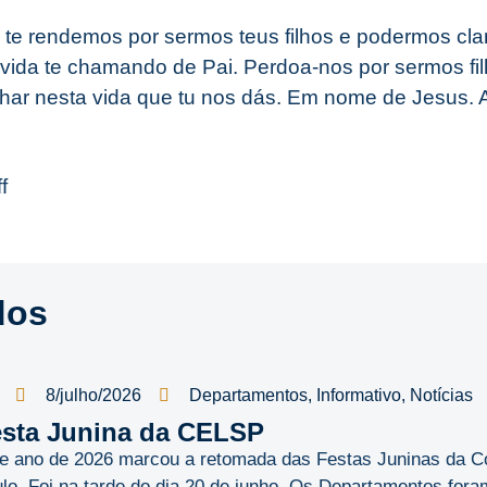
 te rendemos por sermos teus filhos e podermos cla
ida te chamando de Pai. Perdoa-nos por sermos fi
nhar nesta vida que tu nos dás. Em nome de Jesus.
f
dos
8/julho/2026
Departamentos
,
Informativo
,
Notícias
sta Junina da CELSP
e ano de 2026 marcou a retomada das Festas Juninas da C
lo. Foi na tarde do dia 20 de junho. Os Departamentos foram