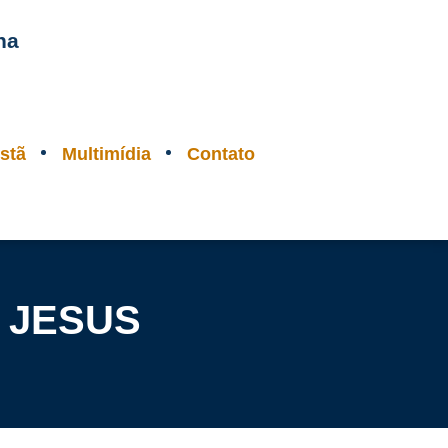
na
stã
Multimídia
Contato
 JESUS