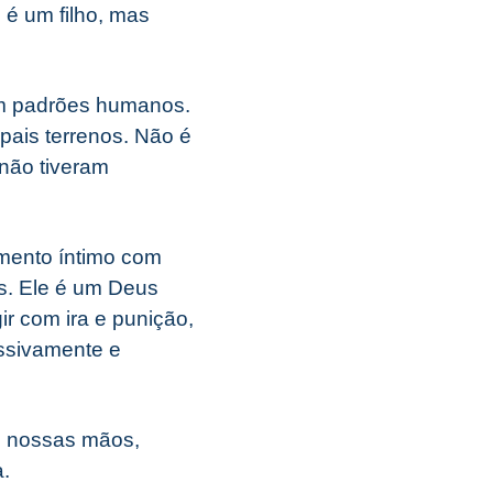
 é um filho, mas
em padrões humanos.
ais terrenos. Não é
 não tiveram
mento íntimo com
as. Ele é um Deus
r com ira e punição,
assivamente e
s nossas mãos,
.