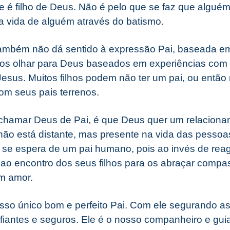
e é filho de Deus. Não é pelo que se faz que alguém
a vida de alguém através do batismo.
também não dá sentido à expressão Pai, baseada 
os olhar para Deus baseados em experiências com p
Jesus. Muitos filhos podem não ter um pai, ou então
om seus pais terrenos.
 chamar Deus de Pai, é que Deus quer um relaciona
e não está distante, mas presente na vida das pesso
 se espera de um pai humano, pois ao invés de reagi
ir ao encontro dos seus filhos para os abraçar comp
m amor.
sso único bom e perfeito Pai. Com ele segurando a
iantes e seguros. Ele é o nosso companheiro e guia