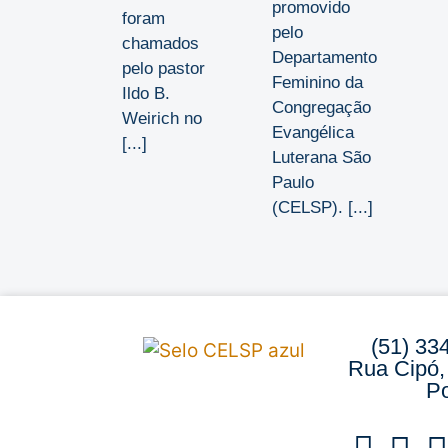
promovido
foram
pelo
chamados
Departamento
pelo pastor
Feminino da
Ildo B.
Congregação
Weirich no
Evangélica
[...]
Luterana São
Paulo
(CELSP). [...]
(51) 33
Rua Cipó,
Po