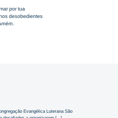
mar por tua
lhos desobedientes
 Amém.
ongregação Evangélica Luterana São
 desafiados a organizarem [...]