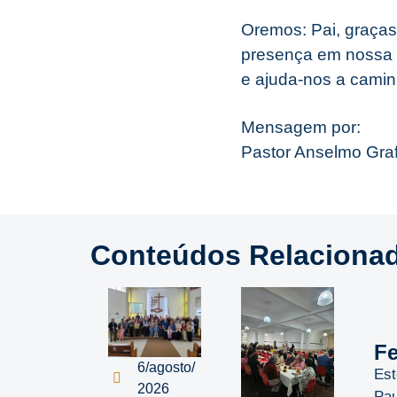
Oremos: Pai, graças
presença em nossa v
e ajuda-nos a cami
Mensagem por:
Pastor Anselmo Graf
Conteúdos Relaciona
Fe
6/agosto/
Est
2026
Pau