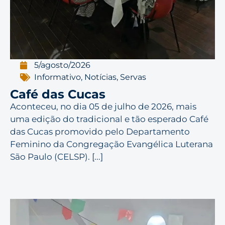
5/agosto/2026
Informativo
,
Notícias
,
Servas
Café das Cucas
Aconteceu, no dia 05 de julho de 2026, mais
uma edição do tradicional e tão esperado Café
das Cucas promovido pelo Departamento
Feminino da Congregação Evangélica Luterana
São Paulo (CELSP). [...]