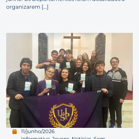
organizarem [...]
11/junho/2026
Informativo
,
Jovens
,
Notícias
,
Sem