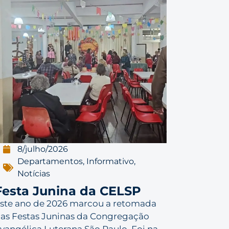
8/julho/2026
Departamentos
,
Informativo
,
Notícias
Festa Junina da CELSP
ste ano de 2026 marcou a retomada
as Festas Juninas da Congregação
vangélica Luterana São Paulo. Foi na