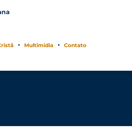
ana
O
ristã
Multimídia
Contato