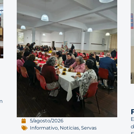
m
E
5/agosto/2026
d
Informativo
,
Notícias
,
Servas
E