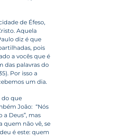
cidade de Éfeso,
risto. Aquela
Paulo diz é que
artilhadas, pois
ado a vocês que é
 das palavras do
5). Por isso a
cebemos um dia.
 do que
ambém João: “Nós
 a Deus”, mas
a quem não vê, se
deu é este: quem