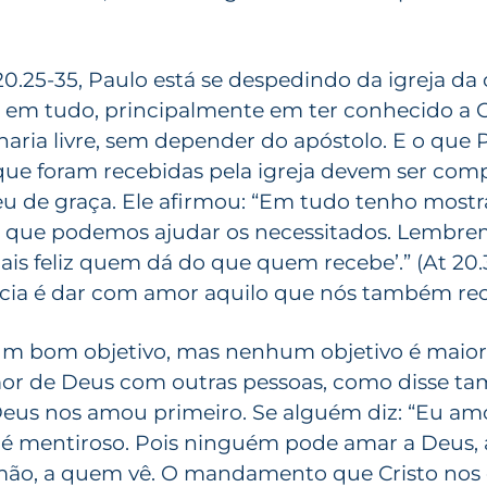
20.25-35, Paulo está se despedindo da igreja da 
 em tudo, principalmente em ter conhecido a C
lharia livre, sem depender do apóstolo. E o que 
ue foram recebidas pela igreja devem ser comp
u de graça. Ele afirmou: “Em tudo tenho mostr
 que podemos ajudar os necessitados. Lembrem
ais feliz quem dá do que quem recebe’.” (At 20.3
cia é dar com amor aquilo que nós também re
um bom objetivo, mas nenhum objetivo é maior
or de Deus com outras pessoas, como disse t
us nos amou primeiro. Se alguém diz: “Eu amo
, é mentiroso. Pois ninguém pode amar a Deus, 
mão, a quem vê. O mandamento que Cristo nos 