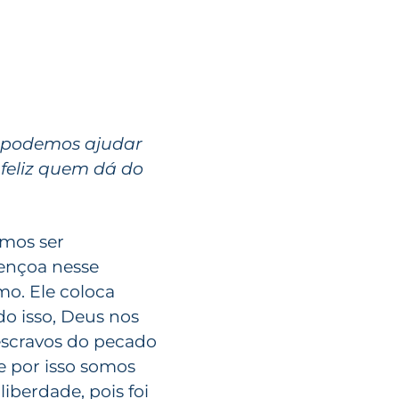
e podemos ajudar
 feliz quem dá do
emos ser
bençoa nesse
mo. Ele coloca
o isso, Deus nos
escravos do pecado
e por isso somos
iberdade, pois foi