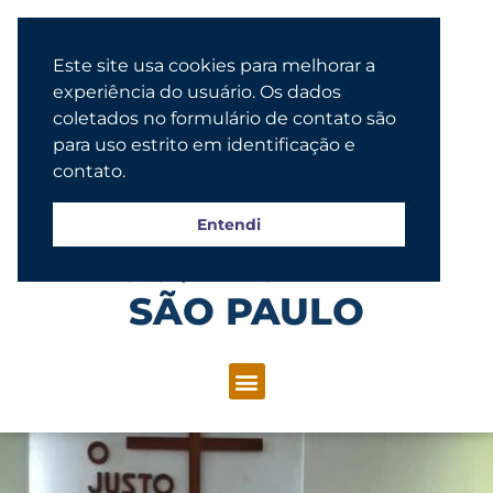
Este site usa cookies para melhorar a
experiência do usuário. Os dados
coletados no formulário de contato são
para uso estrito em identificação e
contato.
Entendi
Congregação Evangélica Luterana
SÃO PAULO