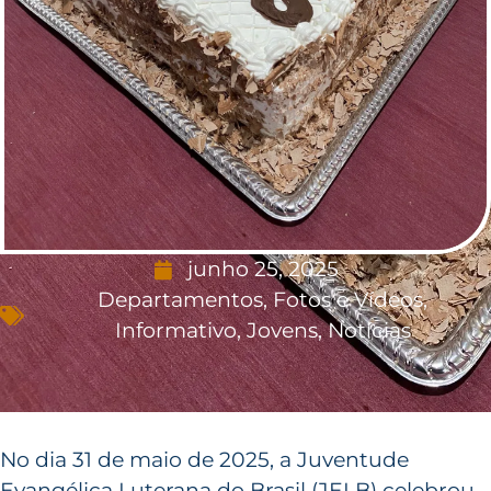
junho 25, 2025
Departamentos
,
Fotos e Vídeos
,
Informativo
,
Jovens
,
Notícias
No dia 31 de maio de 2025, a Juventude
Evangélica Luterana do Brasil (JELB) celebrou