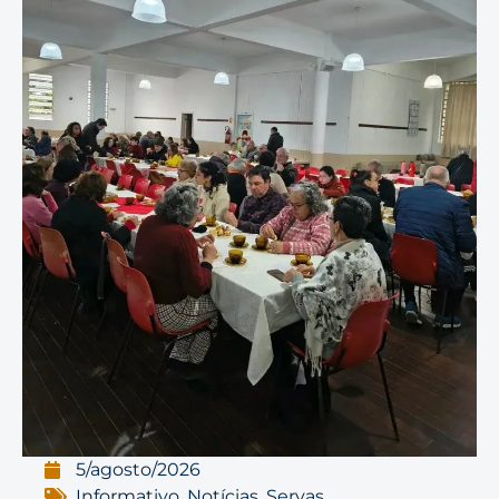
5/agosto/2026
Informativo
,
Notícias
,
Servas