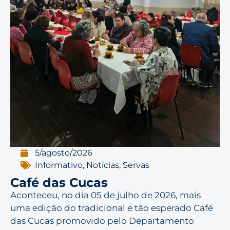
5/agosto/2026
Informativo
,
Notícias
,
Servas
Café das Cucas
Aconteceu, no dia 05 de julho de 2026, mais
uma edição do tradicional e tão esperado Café
das Cucas promovido pelo Departamento