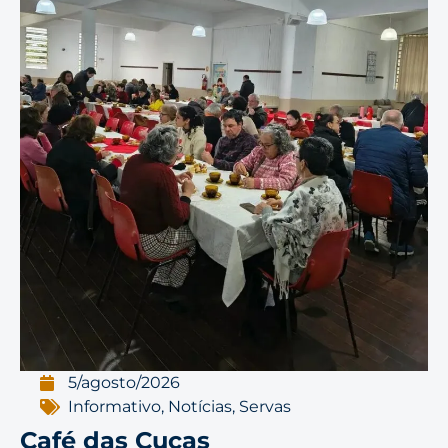
5/agosto/2026
Informativo
,
Notícias
,
Servas
Café das Cucas