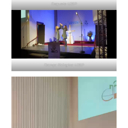
Esquete UJSP
Dança litúrgica UJSP