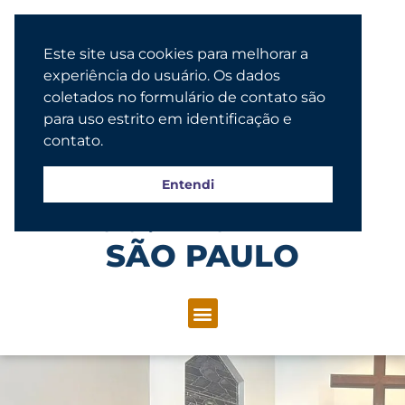
Este site usa cookies para melhorar a
experiência do usuário. Os dados
coletados no formulário de contato são
para uso estrito em identificação e
contato.
Entendi
Congregação Evangélica Luterana
SÃO PAULO