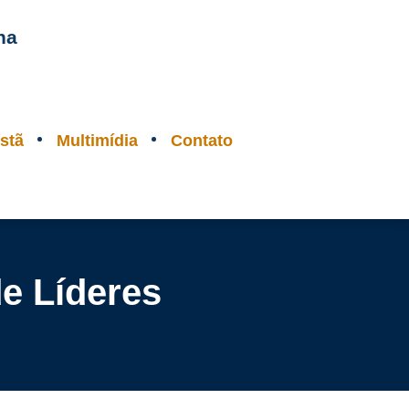
na
stã
Multimídia
Contato
e Líderes