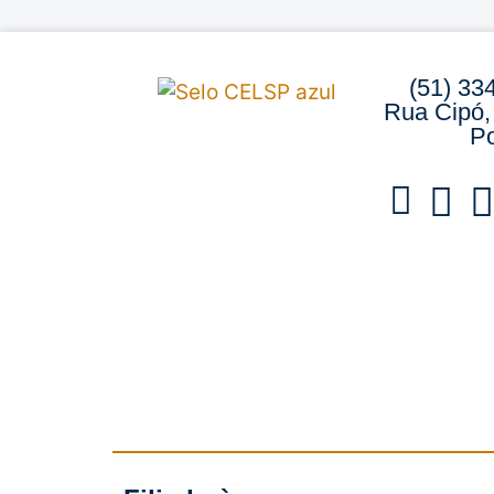
(51) 33
Rua Cipó,
Po