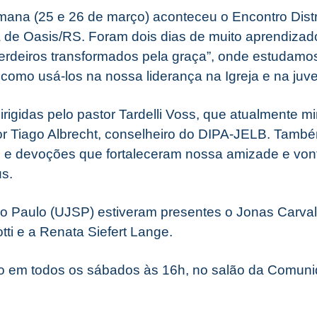
mana (25 e 26 de março) aconteceu o Encontro Distr
 de Oasis/RS. Foram dois dias de muito aprendizad
herdeiros transformados pela graça”, onde estudamos
como usá-los na nossa liderança na Igreja e na juv
irigidas pelo pastor Tardelli Voss, que atualmente mi
or
Tiago Albrecht, conselheiro do DIPA-JELB. També
 e devoções que fortaleceram nossa amizade e vont
us.
o Paulo (UJSP) estiveram presentes o Jonas Carvalho
otti e a Renata Siefert Lange.
o em todos os sábados às 16h, no salão da Comun