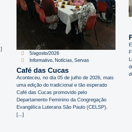
E
]
F
5/agosto/2026
L
Informativo
,
Notícias
,
Servas
d
Café das Cucas
d
Aconteceu, no dia 05 de julho de 2026, mais
uma edição do tradicional e tão esperado
Café das Cucas promovido pelo
Departamento Feminino da Congregação
Evangélica Luterana São Paulo (CELSP).
[...]