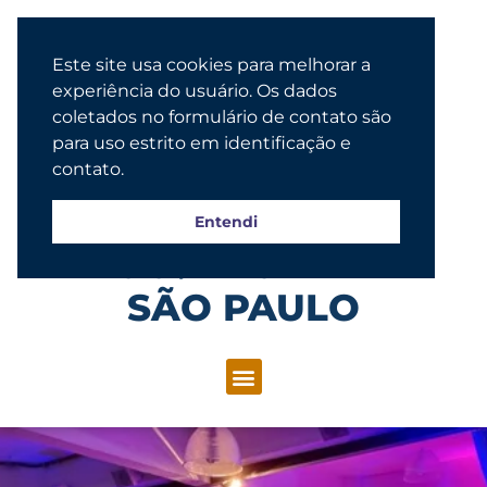
Este site usa cookies para melhorar a
experiência do usuário. Os dados
coletados no formulário de contato são
para uso estrito em identificação e
contato.
Entendi
Congregação Evangélica Luterana
SÃO PAULO