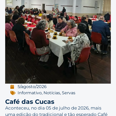
5/agosto/2026
Informativo
,
Notícias
,
Servas
Café das Cucas
Aconteceu, no dia 05 de julho de 2026, mais
uma edição do tradicional e tão esperado Café