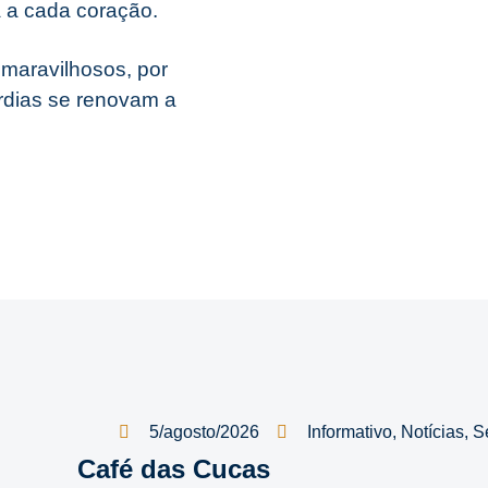
a a cada coração.
 maravilhosos, por
rdias se renovam a
5/agosto/2026
Informativo
,
Notícias
,
S
Café das Cucas