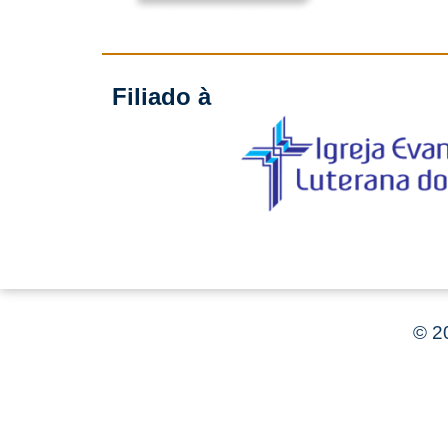
Filiado à
©
20