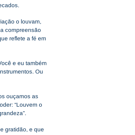
pecados.
riação o louvam,
uma compreensão
e reflete a fé em
 Você e eu também
instrumentos. Ou
sos ouçamos as
poder: “Louvem o
grandeza”.
e gratidão, e que