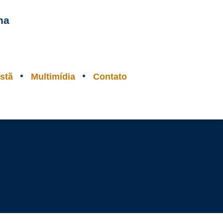
na
stã
Multimídia
Contato