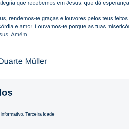
 a alegria que recebemos em Jesus, que dá esperanç
us, rendemos-te graças e louvores pelos teus feitos
córdia e amor. Louvamos-te porque as tuas misericó
esus. Amém.
Duarte Müller
dos
,
Informativo
,
Terceira Idade